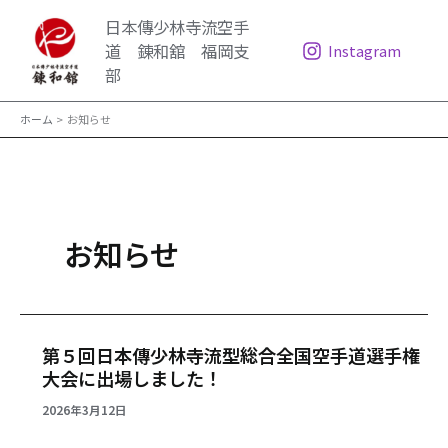
内
日本傳少林寺流空手
容
道 錬和舘 福岡支
Instagram
を
部
ス
キ
ホーム
お知らせ
ッ
プ
お知らせ
第５回日本傳少林寺流型総合全国空手道選手権
大会に出場しました！
2026年3月12日