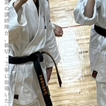
高
の
講
師
陣
が
、
親
切
・
丁
寧
に
指
導
い
た