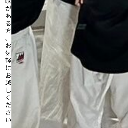
味
が
あ
る
方
、
お
気
軽
に
お
越
し
く
だ
さ
い
。