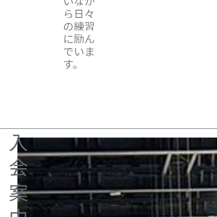
いなが
ら日々
の練習
に励ん
でいま
す。
入
会
案
内