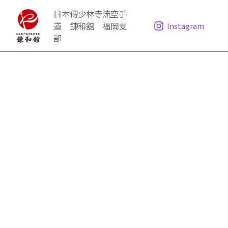
内
日本傳少林寺流空手
容
道 錬和舘 福岡支
Instagram
を
部
ス
キ
ッ
プ