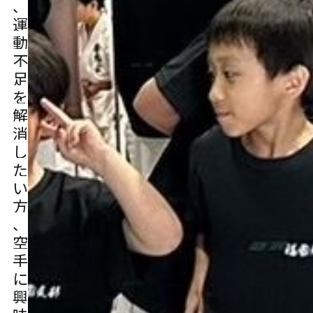
、
運
動
不
足
を
解
消
し
た
い
方
、
空
手
に
興