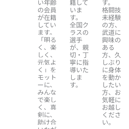
い年齢
籍して
す。
の会員
いま
格闘技
が在籍
す。
未経験
してい
全国ク
の方、
ます。
ラスの
武道に
「明る
選手
興味の
く、楽
が、親
ある
しく、
切・丁
方、久
元気よ
寧に指
しぶり
く」を
導いた
に身体
モット
しま
を動か
ーに、
す。
したい
みんな
方、お
で楽し
気軽に
く、真
お越し
剣に、
くださ
助け合
い。