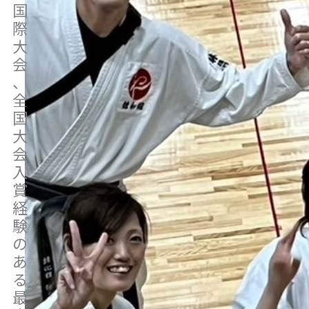
国
際
大
会
、
全
国
大
会
入
賞
経
験
の
あ
る
最