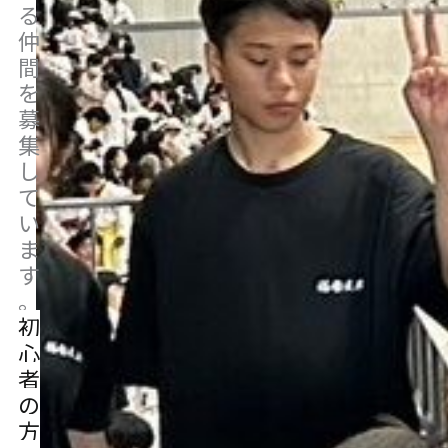
る
仲
間
を
募
集
し
て
い
ま
す
。
初
心
者
の
方