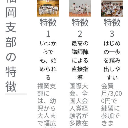
岡
特徴
特徴
特徴
支
1
2
3
部
いつか
最高の
はじめ
らで
講師陣
の一歩
の
も、始
による
を踏み
特
められ
直接指
出しや
る
導
すい
徴
福岡支
国際大
会費
部に
会、全
月/3,00
は、幼
国大会
0円で
児から
入賞経
練習に
大人ま
験者が
参加で
で幅広
多数在
きま