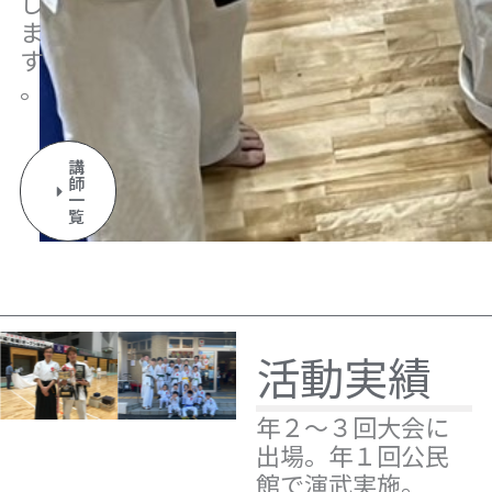
し
ま
す
。
講
師
一
覧
活動実績
年２～３回大会に
出場。年１回公民
館で演武実施。