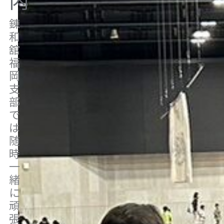
錬
和
舘
福
岡
支
部
で
は
随
時
一
緒
に
頑
張