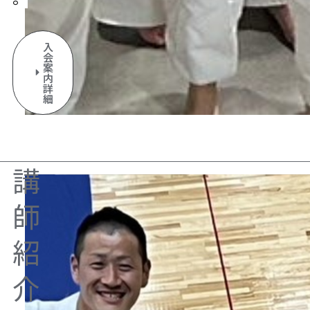
入
会
案
内
詳
細
講
師
紹
介